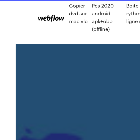
Copier
Pes 2020
Boite
dvd sur
android
rythm
mac vlc
apk+obb
ligne
(offline)