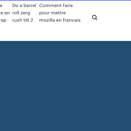
 a
Do a barrel
Comment faire
e en
roll zerg
pour mettre
 rap
rush tilt 2
mozilla en francais