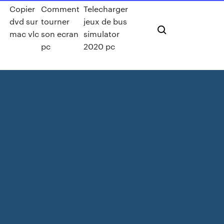
Copier
Comment
Telecharger
dvd sur
tourner
jeux de bus
mac vlc
son ecran
simulator
pc
2020 pc