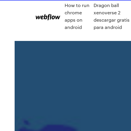
How to run
Dragon ball
chrome
xenoverse 2
apps on
descargar gratis
android
para android